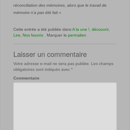
réconciliation des mémoires, alors que le travail de
mémoire n’a pas été fait »
Cette entrée a été publiée dans
A la une !
,
découvrir
,
Lire
,
Nos favoris
. Marquer le
permalien
.
Laisser un commentaire
Votre adresse e-mail ne sera pas publiée.
Les champs
obligatoires sont indiqués avec
*
Commentaire