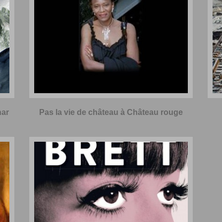
nar
Pas la vie de château à Château rouge