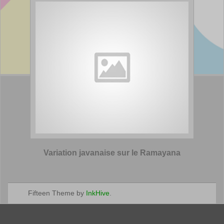
Variation javanaise sur le Ramayana
Fifteen Theme by
InkHive
.