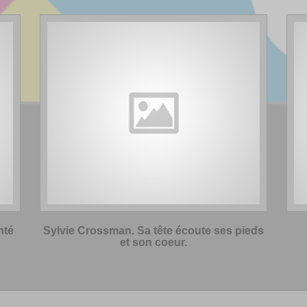
nté
Sylvie Crossman. Sa tête écoute ses pieds
et son coeur.