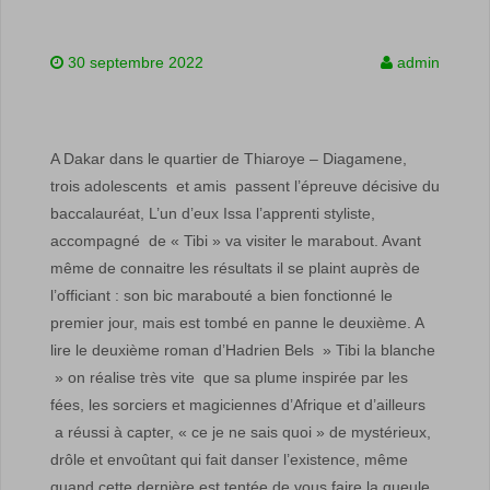
30 septembre 2022
admin
A Dakar dans le quartier de Thiaroye – Diagamene,
trois adolescents et amis passent l’épreuve décisive du
baccalauréat, L’un d’eux Issa l’apprenti styliste,
accompagné de « Tibi » va visiter le marabout. Avant
même de connaitre les résultats il se plaint auprès de
l’officiant : son bic marabouté a bien fonctionné le
premier jour, mais est tombé en panne le deuxième. A
lire le deuxième roman d’Hadrien Bels » Tibi la blanche
» on réalise très vite que sa plume inspirée par les
fées, les sorciers et magiciennes d’Afrique et d’ailleurs
a réussi à capter, « ce je ne sais quoi » de mystérieux,
drôle et envoûtant qui fait danser l’existence, même
quand cette dernière est tentée de vous faire la gueule.