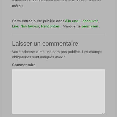
mérou.
Cette entrée a été publiée dans
A la une !
,
découvrir
,
Lire
,
Nos favoris
,
Rencontrer
. Marquer le
permalien
.
Laisser un commentaire
Votre adresse e-mail ne sera pas publiée.
Les champs
obligatoires sont indiqués avec
*
Commentaire