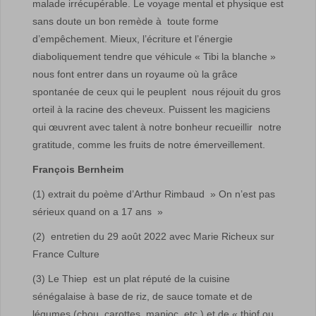
malade irrécupérable. Le voyage mental et physique est
sans doute un bon remède à toute forme
d’empêchement. Mieux, l’écriture et l’énergie
diaboliquement tendre que véhicule « Tibi la blanche »
nous font entrer dans un royaume où la grâce
spontanée de ceux qui le peuplent nous réjouit du gros
orteil à la racine des cheveux. Puissent les magiciens
qui œuvrent avec talent à notre bonheur recueillir notre
gratitude, comme les fruits de notre émerveillement.
François Bernheim
(1) extrait du poème d’Arthur Rimbaud » On n’est pas
sérieux quand on a 17 ans »
(2) entretien du 29 août 2022 avec Marie Richeux sur
France Culture
(3) Le Thiep est un plat réputé de la cuisine
sénégalaise à base de riz, de sauce tomate et de
légumes (chou, carottes, manioc, etc.) et de « thiof ou