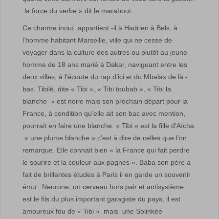
la force du verbe » dit le marabout.
Ce charme inouï appartient -il à Hadrien à Bels, à
l’homme habitant Marseille, ville qui ne cesse de
voyager dans la culture des autres ou plutôt au jeune
homme de 18 ans marié à Dakar, naviguant entre les
deux villes, à l’écoute du rap d’ici et du Mbalax de là -
bas. Tibilé, dite « Tibi », « Tibi toubab », « Tibi la
blanche » est noire mais son prochain départ pour la
France, à condition qu’elle ait son bac avec mention,
pourrait en faire une blanche. « Tibi « est la fille d’Aïcha
» une plume blanche » c’est à dire de celles que l’on
remarque. Elle connait bien « la France qui fait perdre
le sourire et la couleur aux pagnes ». Baba son père a
fait de brillantes études à Paris il en garde un souvenir
ému. Neurone, un cerveau hors pair et antisystème,
est le fils du plus important garagiste du pays, il est
amoureux fou de « Tibi » mais une Solinkée