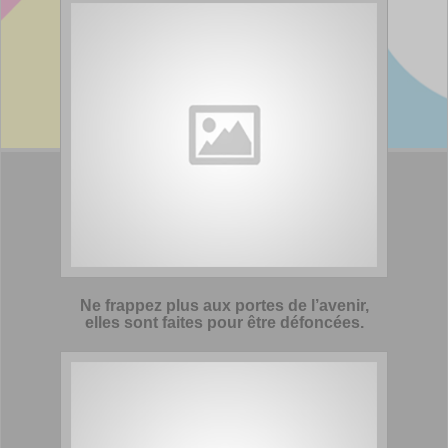
Ne frappez plus aux portes de l’avenir,
elles sont faites pour être défoncées.